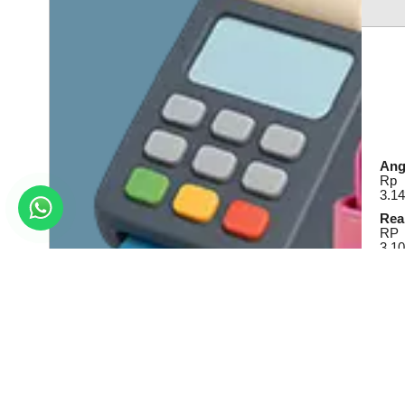
Ang
Rp
3.14
Real
RP
3.10
Lihat Detail