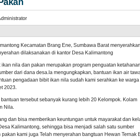
 Pakan
1.218.344.477,00
115.98%
Realisasi
RP
INFORMASI PUBLIK
PRODUK HUKUM
dministrator
1.413.036.339,00
limantong Kecamatan Brang Ene, Sumbawa Barat menyerahka
nyerahan dilaksanakan di kantor Desa Kalimantong
t ikan nila dan pakan merupakan program penguatan ketahana
05
umber dari dana desa.Ia mengungkapkan, bantuan ikan air taw
GALERI FOTO
INVENTARIS
APBDes 2025 Pendapatan
Agustus
15
antuan pengadaan bibit ikan nila sudah kami serahkan ke warga
2026
Kali
Hasil Usaha Desa
Lawan
t 2023.
Stigma,
Tingkatkan
bantuan tersebut sebanyak kurang lebih 20 Kelompok. Kolam
Kesadaran:
n Nila.
Pemdes
Kalimantong
Gelar
bang dan bisa memberikan keuntungan untuk mayarakat dan kel
Penyuluhan
 Desa Kalimantong, sehingga bisa menjadi salah satu sumber
HIV/AIDS
ARSIP ARTIKEL
an pakan kami juga Telah menyerahan bangtuan Hewan Ternak 
Anggaran