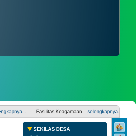
PENGADUAN
SDGS DESA
Fasilitas Keagamaan
-- selengkapnya...
Fasiltas Pend
SEKILAS DESA