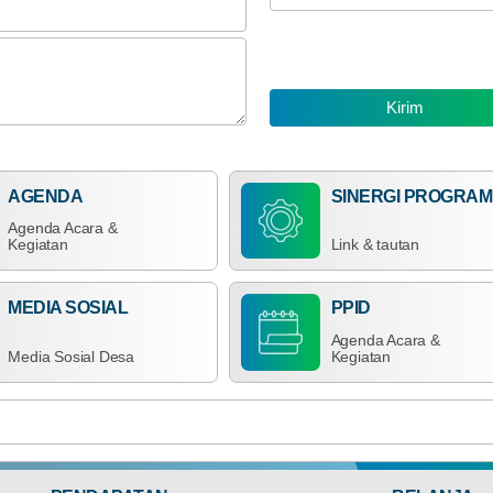
Realisasi
RP 2.900.000,00
03
Agustus
22
2026
Kali
Pemdes
Kalimantong
Matangkan
Dokumen
Monev
Keterbukaan
AGENDA
SINERGI PROGRAM
Informasi
Publik
Agenda Acara &
Dana Desa
Provinsi
Kegiatan
Link & tautan
NTB
MEDIA SOSIAL
PPID
Agenda Acara &
Media Sosial Desa
Kegiatan
Anggaran
Rp
985.409.000,00
100%
Realisasi
RP