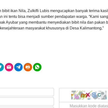
Rp 3.948.000,00
100%
Realisasi
ibit ikan Nila, Zulkifli Lubis mengucapkan banyak terima kasi
RP 3.948.000,00
n ini tentu bisa menjadi sumber pendapatan warga. “Kami sang
pak Ayubar yang membantu menyediakan bibit nila dan pakan b
esejahteraan masyarakat khususnya di Desa Kalimantong,”
Hasil Aset Desa
Anggaran
Rp 4.500.000,00
64.44%