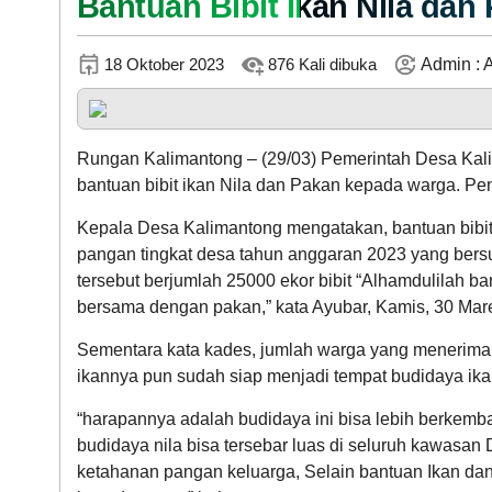
Bantuan Bibit Ikan Nila dan
KEHADIRAN
18 Oktober 2023
876 Kali dibuka
Admin : A
Rungan Kalimantong – (29/03) Pemerintah Desa Ka
bantuan bibit ikan Nila dan Pakan kepada warga. Pe
Kepala Desa Kalimantong mengatakan, bantuan bibi
pangan tingkat desa tahun anggaran 2023 yang bers
LAPAK DESA
tersebut berjumlah 25000 ekor bibit “Alhamdulilah b
bersama dengan pakan,” kata Ayubar, Kamis, 30 Mare
Sementara kata kades, jumlah warga yang menerima 
ikannya pun sudah siap menjadi tempat budidaya ika
“harapannya adalah budidaya ini bisa lebih berkem
budidaya nila bisa tersebar luas di seluruh kawasan
DATA PETA
ketahanan pangan keluarga, Selain bantuan Ikan d