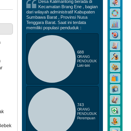
Desa Kalimantong berada di
Kecamatan Brang Ene , bagian
dari wilayah administratif Kabupaten
DATA PEMBANGUNAN
Sumbawa Barat , Provinsi Nusa
Tenggara Barat. Saat ini terdata
memiliki populasi penduduk :
n
688
ORANG
n
PENDUDUK
Laki-laki
ar
DATA STUNTING
743
ORANG
ak
PENDUDUK
Perempuan
Bebek