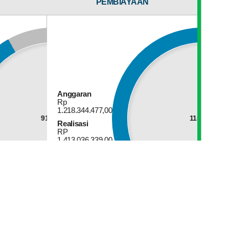
ANSI
PEMBIAYAAN
Browser Yang Anda Gunakan :
Chrome 131.0.0.0
AN
Anggaran
Rp
1.218.344.477,00
91.81%
115.98%
Realisasi
RP
1.413.036.339,00