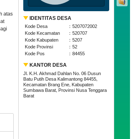
h atas
IDENTITAS DESA
at
Kode Desa
:
5207072002
agi
Kode Kecamatan
:
520707
Kode Kabupaten
:
5207
Kode Provinsi
:
52
Kode Pos
:
84455
KANTOR DESA
Jl. K.H. Akhmad Dahlan No. 06 Dusun
Batu Putih Desa Kalimantong 84455,
Kecamatan Brang Ene, Kabupaten
Sumbawa Barat, Provinsi Nusa Tenggara
Barat