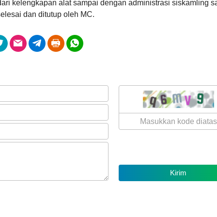
dari kelengkapan alat sampai dengan administrasi siskamling s
Anggaran
selesai dan ditutup oleh MC.
Rp
985.409.000,00
100%
Realisasi
RP
985.409.000,00
Bagi Hasil Pajak Dan Retribusi
03
Agustus
26
2026
Kali
AGENDA
SINERGI PROGRAM