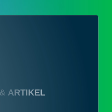
ar
ar
 & ARTIKEL