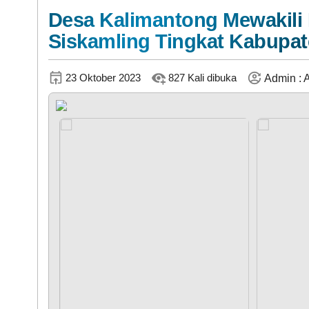
Desa Kalimantong Mewakil
Siskamling Tingkat Kabupa
KEHADIRAN
23 Oktober 2023
827 Kali dibuka
Admin : A
LAPAK DESA