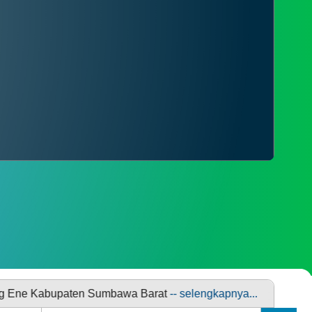
PENGADUAN
SDGS DESA
bupaten Sumbawa Barat
-- selengkapnya...
Fasilitas Keaga