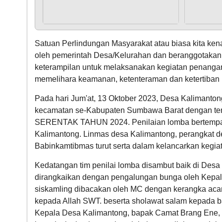
Satuan Perlindungan Masyarakat atau biasa kita ke
oleh pemerintah Desa/Kelurahan dan beranggotakan 
keterampilan untuk melaksanakan kegiatan penanga
memelihara keamanan, ketenteraman dan ketertiban m
Pada hari Jum'at, 13 Oktober 2023, Desa Kalimanto
kecamatan se-Kabupaten Sumbawa Barat deng
SERENTAK TAHUN 2024. Penilaian lomba bertempat 
Kalimantong. Linmas desa Kalimantong, perangkat d
Babinkamtibmas turut serta dalam kelancarkan kegi
Kedatangan tim penilai lomba disambut baik di De
dirangkaikan dengan pengalungan bunga oleh Kepala
siskamling dibacakan oleh MC dengan kerangka acara
kepada Allah SWT. beserta sholawat salam kepada b
Kepala Desa Kalimantong, bapak Camat Brang Ene, d