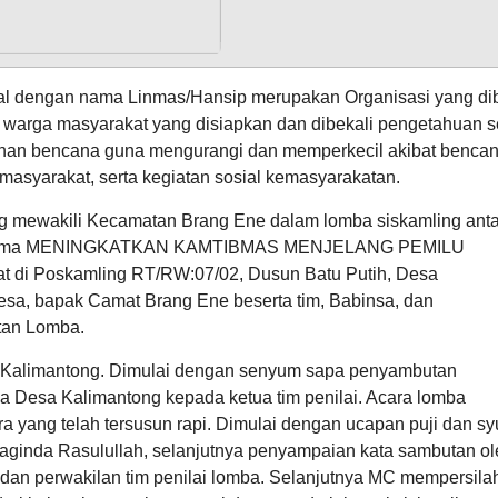
Anggaran
Rp
4.500.000,00
64.44%
nal dengan nama Linmas/Hansip merupakan Organisasi yang di
Realisasi
03
RP
warga masyarakat yang disiapkan dan dibekali pengetahuan s
Agustus
24
2.900.000,00
nan bencana guna mengurangi dan memperkecil akibat bencana
2026
Kali
Pemdes
asyarakat, serta kegiatan sosial kemasyarakatan.
Kalimantong
Matangkan
ng mewakili Kecamatan Brang Ene dalam lomba siskamling anta
Dokumen
an tema MENINGKATKAN KAMTIBMAS MENJELANG PEMILU
Monev
Keterbukaan
di Poskamling RT/RW:07/02, Dusun Batu Putih, Desa
Informasi
esa, bapak Camat Brang Ene beserta tim, Babinsa, dan
Publik
Provinsi
atan Lomba.
Dana Desa
NTB
sa Kalimantong. Dimulai dengan senyum sapa penyambutan
 Desa Kalimantong kepada ketua tim penilai. Acara lomba
 yang telah tersusun rapi. Dimulai dengan ucapan puji dan sy
aginda Rasulullah, selanjutnya penyampaian kata sambutan ol
an perwakilan tim penilai lomba. Selanjutnya MC mempersila