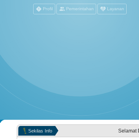
Profil
Pemerintahan
Layanan
PEMERINTAH
POPULASI WILAYAH
Sekilas
Info
Selamat Datang di 