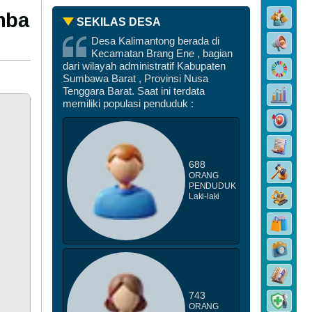
mba
SEKILAS DESA
Desa Kalimantong berada di
Kecamatan Brang Ene , bagian
dari wilayah administratif Kabupaten
DATA PEMBANGUNAN
Sumbawa Barat , Provinsi Nusa
Tenggara Barat. Saat ini terdata
memiliki populasi penduduk :
688
ORANG
PENDUDUK
Laki-laki
DATA STUNTING
743
ORANG