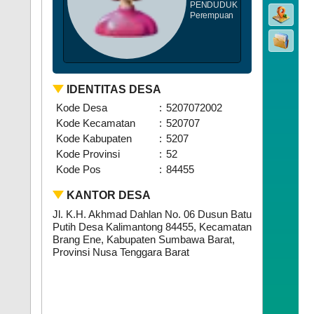
PENDUDUK
Perempuan
IDENTITAS DESA
Kode Desa
:
5207072002
Kode Kecamatan
:
520707
Kode Kabupaten
:
5207
Kode Provinsi
:
52
Kode Pos
:
84455
KANTOR DESA
Jl. K.H. Akhmad Dahlan No. 06 Dusun Batu
Putih Desa Kalimantong 84455, Kecamatan
Brang Ene, Kabupaten Sumbawa Barat,
Provinsi Nusa Tenggara Barat