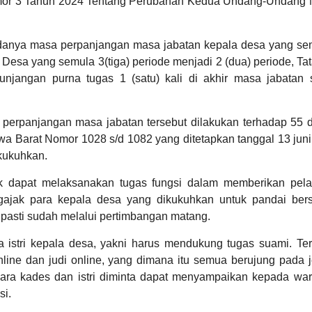
or 3 Tahun 2024 Tentang Perubahan Kedua Undang-Undang
Hasil Usaha Desa
Stigma,
Tingkatkan
Kesadaran:
danya masa perpanjangan masa jabatan kepala desa yang se
Pemdes
Kalimantong
Desa yang semula 3(tiga) periode menjadi 2 (dua) periode, Tat
Gelar
njangan purna tugas 1 (satu) kali di akhir masa jabatan 
Penyuluhan
HIV/AIDS
erpanjangan masa jabatan tersebut dilakukan terhadap 55 d
Anggaran
ARSIP ARTIKEL
 Barat Nomor 1028 s/d 1082 yang ditetapkan tanggal 13 juni
Rp
dikukuhkan.
3.948.000,00
100%
Realisasi
RP
 dapat melaksanakan tugas fungsi dalam memberikan pel
3.948.000,00
gajak para kepala desa yang dikukuhkan untuk pandai bers
pasti sudah melalui pertimbangan matang.
 istri kepala desa, yakni harus mendukung tugas suami. Te
line dan judi online, yang dimana itu semua berujung pada j
para kades dan istri diminta dapat menyampaikan kepada wa
si.