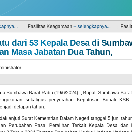
Mantap Desa' Kalimantong.. semog
DAFTAR PEMILIH
STATUS IDM
sehat selalu pejuang, semakin suk
dan jaya .. Kalimantong BISA ..!!...
Fasilitas Keagamaan
-- selengkapnya...
Fasiltas Pendidi
Anggaran
tu dari 53 Kepala Desa di Sumba
Rp
gan Masa Jabatan Dua Tahun,
1.218.344.477,00
115.98%
Realisasi
RP
1.413.036.339,00
inistrator
INFORMASI PUBLIK
PRODUK HUKUM
da Sumbawa Barat Rabu (19/6/2024) , Bupati Sumbawa Barat, D
engukuhan sekaligus penyerahan Keputusan Bupati KSB t
njadi delapan tahun.
05
aklanjuti Surat Kementrian Dalam Negeri tanggal 5 juni tahu
Agustus
14
APBDes 2025 Pendapatan
2026
Kali
tuan Perubahan Pasal Peralihan Terkait Kepala Desa dan
GALERI FOTO
INVENTARIS
Lawan