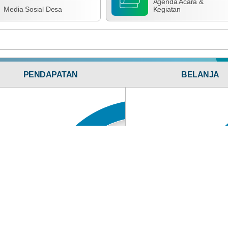
Agenda Acara &
Media Sosial Desa
Kegiatan
Bagi Hasil Pajak Dan Retribusi
PENDAPATAN
BELANJA
03
Agustus
25
2026
Kali
Tindak
Lanjut
LHP,
Seluruh
Anggaran
Perangkat
Rp
Desa
139.525.968,00
100%
Kalimantong
Realisasi
Siap
RP
Pedomani
139.525.968,00
garan
Anggaran
Rencana
Rp
Pengendalian
3.611.223,00
4.363.480.284,00
Fraud
98.68%
isasi
Realisasi
RP
2.034.810,00
4.006.266.487,00