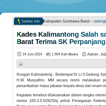
POPULASI WILAYAH
tan Brang Ene Kabupaten Sumbawa Barat
Sekilas
Info
-- selengkapnya...
Kades Kalimantong Salah sa
Barat Terima SK Perpanjan
24 Juni 2024
1.904 Kali dibuka
Admin : Adm
KEHADIRAN
Rungan Kalimantong : Bertempat Di Lt 3 Gedung Set
H.W. Musyafirin, MM secara resmi melakukan p
penambahan masa jabatan kepala desa dari enam me
Kegiatan tersebut dilaksanakan dalam rangka menind
nomor 100.3.5.5/2625/sj prihal Penegasan Keten
LAPAK DESA