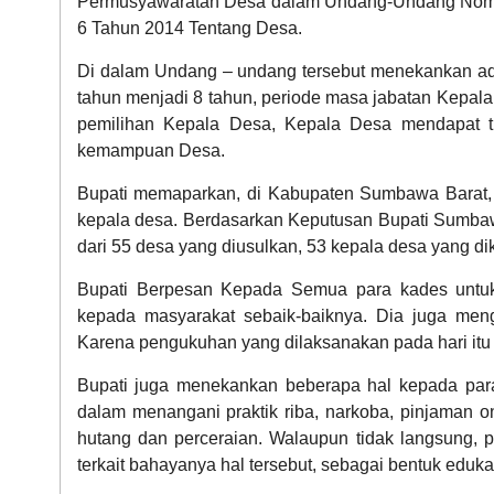
Permusyawaratan Desa dalam Undang-Undang Nom
6 Tahun 2014 Tentang Desa.
Di dalam Undang – undang tersebut menekankan a
tahun menjadi 8 tahun, periode masa jabatan Kepala 
pemilihan Kepala Desa, Kepala Desa mendapat tu
kemampuan Desa.
Bupati memaparkan, di Kabupaten Sumbawa Barat, p
DATA PETA
kepala desa. Berdasarkan Keputusan Bupati Sumbawa
dari 55 desa yang diusulkan, 53 kepala desa yang 
Bupati Berpesan Kepada Semua para kades untuk
kepada masyarakat sebaik-baiknya. Dia juga men
Karena pengukuhan yang dilaksanakan pada hari itu 
Bupati juga menekankan beberapa hal kepada para
dalam menangani praktik riba, narkoba, pinjaman on
hutang dan perceraian. Walaupun tidak langsung, 
terkait bahayanya hal tersebut, sebagai bentuk eduka