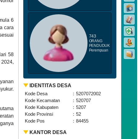
 Nomor
mula 6
a cara
sesuai
743
ORANG
PENDUDUK
Perempuan
ari 58
 2024,
ayanan
IDENTITAS DESA
yukur.
Kode Desa
:
5207072002
Kode Kecamatan
:
520707
Kode Kabupaten
:
5207
rutama
Kode Provinsi
:
52
eratan
Kode Pos
:
84455
rganya
KANTOR DESA