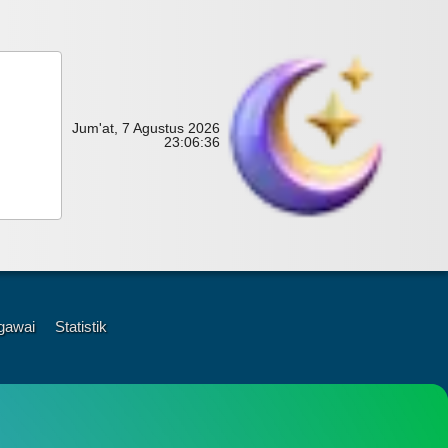
Jum'at, 7 Agustus 2026
23:
06:
37
gawai
Statistik
i
a