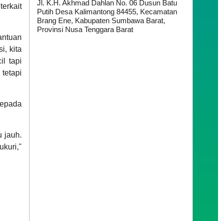
Jl. K.H. Akhmad Dahlan No. 06 Dusun Batu
erkait
Putih Desa Kalimantong 84455, Kecamatan
Brang Ene, Kabupaten Sumbawa Barat,
Provinsi Nusa Tenggara Barat
antuan
, kita
il tapi
tetapi
kepada
u jauh.
kuri,"