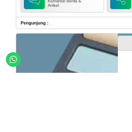
Komentar Berita &
Artikel
Pengunjung :
Total : 38
Ang
Rp
3.14
Real
RP
3.10