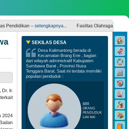
a
SDGS DESA
ses
kan
-- selengkapnya...
Fasiltas Olahraga
-- selengkapnya...
wa
SEKILAS DESA
Desa Kalimantong berada di
Kecamatan Brang Ene , bagian
dari wilayah administratif Kabupaten
Sumbawa Barat , Provinsi Nusa
DATA PEMBANGUNAN
Tenggara Barat. Saat ini terdata memiliki
populasi penduduk :
r. Ir.
erkait
688
ORANG
PENDUDUK
n 2024
Laki-laki
 Badan
DATA STUNTING