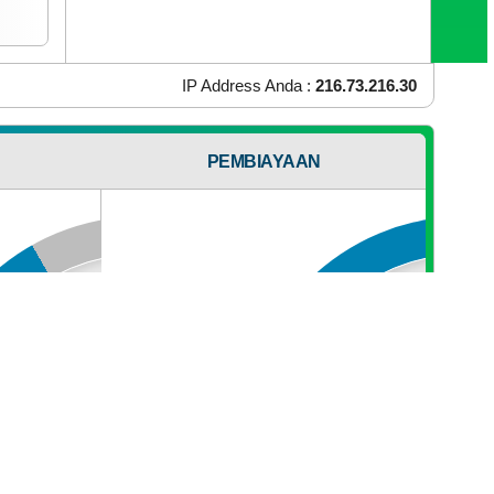
OS Yang Anda Gunakan :
Mac OS X
Browser Yang Anda Gunakan :
Chrome 131.0.0.0
TRANSPARANSI
PEMBIAYAAN
ANGGARAN
Anggaran
Rp
1.218.344.477,00
91.81%
115.98
Realisasi
RP
1.413.036.339,00