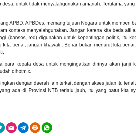
 desa, untuk tidak menyalahgunakan amanah. Terutama yang t
Hasil Aset Desa
u uang APBD, APBDes, memang tujuan Negara untuk memberi b
am konteks menyalahgunakan. Jangan karena kita beda afiliasi
agi (bansos, red) digunakan untuk kepentingan politik, itu kec
kita benar, jangan khawatir. Benar bukan menurut kita benar, 
i.
a para kepala desa untuk mengingatkan dirinya akan janji 
Anggaran
Rp
sudah dihotmix.
4.500.000,00
64.44%
03
Realisasi
ingkan dengan daerah lain terkait dengan akses jalan itu terlal
Agustus
22
RP
2026
Kali
g ada di Provinsi NTB terlalu jauh, itu yang patut kita syu
2.900.000,00
Pemdes
Kalimantong
Matangkan
Dokumen
Monev
Keterbukaan
Informasi
Publik