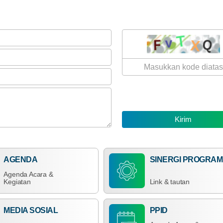
Provinsi
NTB
Dana Desa
Anggaran
Rp
985.409.000,00
100%
Realisasi
RP
AGENDA
SINERGI PROGRAM
985.409.000,00
Agenda Acara &
Kegiatan
Link & tautan
MEDIA SOSIAL
PPID