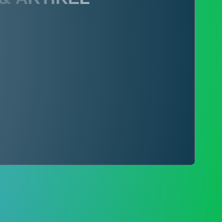
PENGADUAN
..