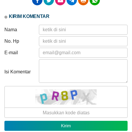
KIRIM KOMENTAR
Nama
Anggaran
No. Hp
Rp
4.500.000,00
E-mail
64.44%
Realisasi
03
RP
Agustus
2.900.000,00
2026
Isi Komentar
24
Kali
Pemdes
Kalimantong
Matangkan
Dokumen
Monev
Keterbukaan
Informasi
Publik
Provinsi