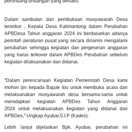
perundang-undangan yang berlaku.
05
Dalam sambutan dan pembukaan musyawarah Desa
Agustus
tersebur , Kepala Desa Kalimantong dalam Perubahan
2026
APBDes 2025 Pendapatan
APBDesa Tahun anggaran 2024 ini berdasarkan adanya
17
perintah peraturan pusat yang secara dinamis mengalami
Hasil Usaha Desa
Kali
perubahan sehingga kegiatan dan pergeseran anggaran
Lawan
yang harus terkover dalam APBDes Perubahan sebelum
Stigma,
Tingkatkan
kegiatan dilaksanakan dan didanai.
LAPAK DESA
GALERI FOTO
INVENTARIS
DATA STUNTING
Kesadaran:
Pemdes
Kalimantong
“Dalam perencanaan Kegiatan Pemerintah Desa kami
Gelar
Penyuluhan
mohon ijin kepada Bapak ibu untuk membuka acara dan
HIV/AIDS
melaksanakan musyawarah desa bersama-sama untuk
menetapkan kegiatan APBDes Tahun Anggaran
2024 untuk melaksanakan kegiatan yang didanai dari
APBDes,” Ungkap Ayubar,S.I.P (Kades).
Anggaran
Rp
Lebih lanjut dijelaskan Bpk. Ayubar, perubahan ini
3.948.000,00