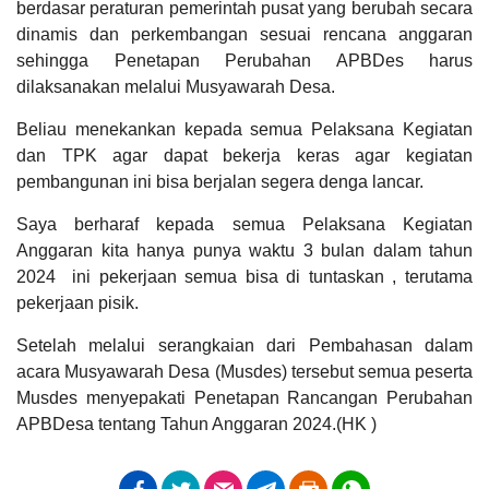
100%
berdasar peraturan pemerintah pusat yang berubah secara
Realisasi
RP
dinamis dan perkembangan sesuai rencana anggaran
DATA PETA
ARSIP ARTIKEL
3.948.000,00
sehingga Penetapan Perubahan APBDes harus
dilaksanakan melalui Musyawarah Desa.
Beliau menekankan kepada semua Pelaksana Kegiatan
dan TPK agar dapat bekerja keras agar kegiatan
pembangunan ini bisa berjalan segera denga lancar.
Saya berharaf kepada semua Pelaksana Kegiatan
Anggaran kita hanya punya waktu 3 bulan dalam tahun
2024 ini pekerjaan semua bisa di tuntaskan , terutama
pekerjaan pisik.
Setelah melalui serangkaian dari Pembahasan dalam
Hasil Aset Desa
acara Musyawarah Desa (Musdes) tersebut semua peserta
Musdes menyepakati Penetapan Rancangan Perubahan
APBDesa tentang Tahun Anggaran 2024.(HK )