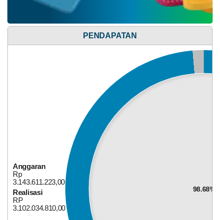
PENDAPATAN
Bagi Hasil Pajak Dan Retribusi
03
Anggaran
Agustus
Rp
2026
3.143.611.223,00
98.68%
Realisasi
26
RP
Kali
3.102.034.810,00
Tindak