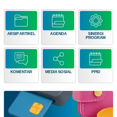
NTB
Dana Desa
ARSIP ARTIKEL
AGENDA
SINERGI
PROGRAM
KOMENTAR
MEDIA SOSIAL
PPID
Anggaran
Rp
985.409.000,00
100%
Realisasi
RP
985.409.000,00