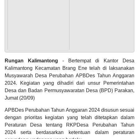
Digital...
Seridawanti
03 Januari
2024
08:55:55
POPULASI
DAFTAR PEMILIH
STATUS IDM
SDGS DESA
WILAYAH
Mantap
Desa'
Kalimantong..
semoga
sehat
Anggaran
Rungan Kalimantong
- Bertempat di Kantor Desa
selalu
Rp
pejuang,
Kalimantong Kecamatan Brang Ene telah di laksanakan
1.218.344.477,00
semakin
115.
Musyawarah Desa Perubahan APBDes Tahun Anggaran
Realisasi
sukses dan
RP
jaya ..
2024. Kegiatan yang dihadiri dari unsur Pemerintahan
1.413.036.339,00
Kalimantong
Desa dan Badan Permusyawaratan Desa (BPD) Parakan,
BISA ..!!...
Jumat (20/09)
APBDes Perubahan Tahun Anggaran 2024 disusun sesuai
dengan prioritas kegiatan yang telah ditetapkan dalam
KEHADIRAN
INFORMASI
PRODUK HUKUM
DATA
PUBLIK
PEMBANGUNAN
Peraturan Desa tentang RKPDesa Perubahan Tahun
2024 serta berdasarkan ketentuan dalam peraturan