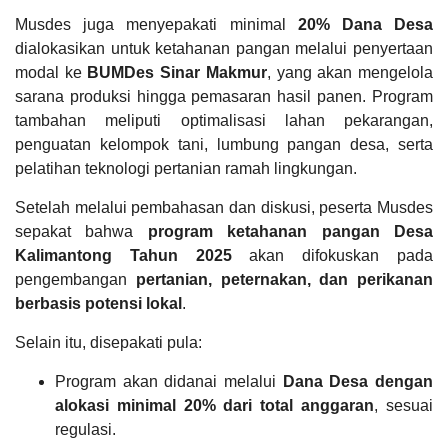
Matangkan
Dokumen
Musdes juga menyepakati minimal
20% Dana Desa
Hasil Usaha Desa
Monev
dialokasikan untuk ketahanan pangan melalui penyertaan
Keterbukaan
modal ke
BUMDes Sinar Makmur
, yang akan mengelola
Informasi
Publik
sarana produksi hingga pemasaran hasil panen. Program
Provinsi
tambahan meliputi optimalisasi lahan pekarangan,
NTB
LAPAK DESA
GALERI FOTO
INVENTARIS
DATA STUNTING
penguatan kelompok tani, lumbung pangan desa, serta
pelatihan teknologi pertanian ramah lingkungan.
Setelah melalui pembahasan dan diskusi, peserta Musdes
sepakat bahwa
program ketahanan pangan Desa
Kalimantong Tahun 2025
akan difokuskan pada
pengembangan
pertanian, peternakan, dan perikanan
berbasis potensi lokal
.
Anggaran
Selain itu, disepakati pula:
Rp
3.948.000,00
Program akan didanai melalui
Dana Desa dengan
Realisasi
alokasi minimal 20% dari total anggaran
, sesuai
RP
3.948.000,00
regulasi.