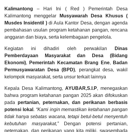
Muhamm
Kalimantong
– Hari Ini ( Red ) Pemerintah Desa
Ungang
Kalimantong menggelar
Musyawarah Desa Khusus (
13
Februari
Musdes Insidentil )
di Aula Kantor Desa, dengan agenda
2024
PEMERINTAH
SOTK
LAYANAN MANDIRI
PENGADUAN
pembahasan usulan program ketahanan pangan, rencana
14:33:42
anggaran dan biaya, serta kelembagaan pengelola.
Mantap
Desa
Kalimanto
Kegiatan ini dihadiri oleh perwakilan
Dinas
Pembiayaan
semoga
Pemberdayaan Masyarakat dan Desa (Bidang
sukses
selalu
Ekonomi)
,
Pemerintah Kecamatan Brang Ene
,
Badan
menjadi
Permusyawaratan Desa (BPD)
, perangkat desa, wakil
Desa
kelompok masyarakat, serta unsur terkait lainnya
Digital...
Kepala Desa Kalimantong,
AYUBAR,S.I.P
, menegaskan
Seridawan
bahwa program ketahanan pangan 2025 akan difokuskan
03
pada
pertanian, peternakan, dan perikanan berbasis
Januari
potensi lokal
.
“Kami ingin memastikan ketahanan pangan
2024
08:55:55
tidak hanya sebatas wacana, tetapi betul-betul menyentuh
POPULASI
DAFTAR PEMILIH
STATUS IDM
SDGS DESA
Mantap
WILAYAH
kebutuhan masyarakat,”
Dengan potensi pertanian,
Desa'
peternakan, dan perikanan yang kita miliki, swasembada
Kalimanto