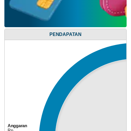
Rp
985.409.000,00
Realisasi
RP
985.409.000,00
PENDAPATAN
Bagi Hasil Pajak Dan Retribusi
31
Anggaran
Juli
Rp