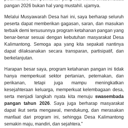
semoga
pangan 2026 bukan hal yang mustahil. ujarnya.
sehat
Anggaran
selalu
Rp
Melalui Musyawarah Desa hari ini, saya berharap seluruh
pejuang,
1.218.344.477,00
semakin
peserta dapat memberikan gagasan, saran, dan masukan
Realisasi
sukses
RP
terbaik demi tersusunnya program ketahanan pangan yang
dan
1.413.036.339,00
benar-benar sesuai dengan kebutuhan masyarakat Desa
jaya
..
Kalimantong. Semoga apa yang kita sepakati nantinya
Kalimant
dapat dilaksanakan secara transparan, partisipatif, dan
BISA
..!!...
berkelanjutan.
Harapan besar saya, program ketahanan pangan ini tidak
hanya memperkuat sektor pertanian, peternakan, dan
KEHADIRAN
INFORMASI
PRODUK HUKUM
DATA
PUBLIK
PEMBANGUNAN
perikanan, tetapi juga mampu meningkatkan
03
kesejahteraan keluarga, memperkuat kelembagaan desa,
Agustus
serta menjadi langkah nyata kita menuju
swasembada
2026
pangan tahun 2026
. Saya juga berharap masyarakat
21
dapat ikut serta mengawal, mendukung, dan merasakan
Kali
manfaat dari program ini, sehingga Desa Kalimantong
Pemdes
semakin maju, mandiri, dan sejahtera.”
Kalimantong
APBDes 2025 Pendapatan