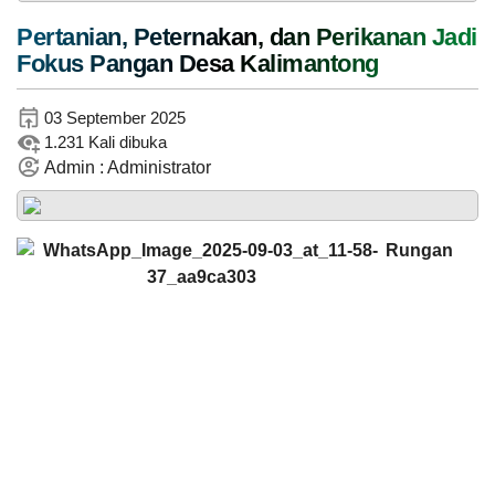
Pertanian, Peternakan, dan Perikanan Jadi
Fokus Pangan Desa Kalimantong
05
Agustus
2026
03 September 2025
1.231 Kali dibuka
10
Kali
Admin : Administrator
Muhamm
Lawan
Ungang
Stigma,
01
Tingkatkan
Anggaran
April
Kesadaran:
Rp
Rungan
2024
Pemdes
4.363.480.284,00
03:25:13
Kalimantong
Realisasi
Mantap
Gelar
RP
Desa
Penyuluhan
4.006.266.487,00
Kalimanton
HIV/AIDS